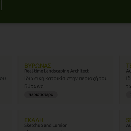
ΒΥΡΩΝΑΣ
T
Real-time Landscaping Architect
A
του
Ιδιωτική κατοικία στην περιοχή του
Ιδ
Βύρωνα
τω
περισσότερα
ΕΚΑΛΗ
S
Sketchup and Lumion
Au