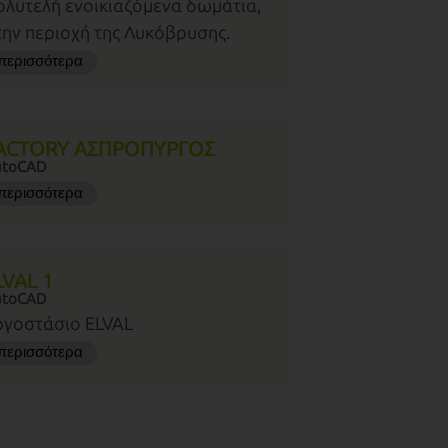
ολυτελή ενοικιαζόμενα δωμάτια,
την περιοχή της Λυκόβρυσης.
περισσότερα
ACTORY ΑΣΠΡΟΠΥΡΓΟΣ
utoCAD
περισσότερα
LVAL 1
utoCAD
ργοστάσιο ELVAL
περισσότερα