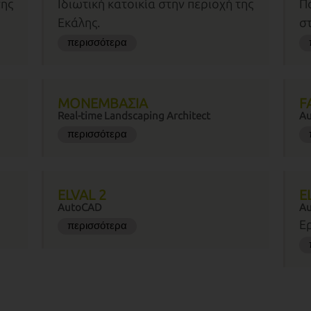
της
Ιδιωτική κατοικία στην περιοχή της
Π
Εκάλης.
σ
περισσότερα
ΜΟΝΕΜΒΑΣΙΑ
F
Real-time Landscaping Architect
A
περισσότερα
ELVAL 2
E
AutoCAD
A
Ε
περισσότερα