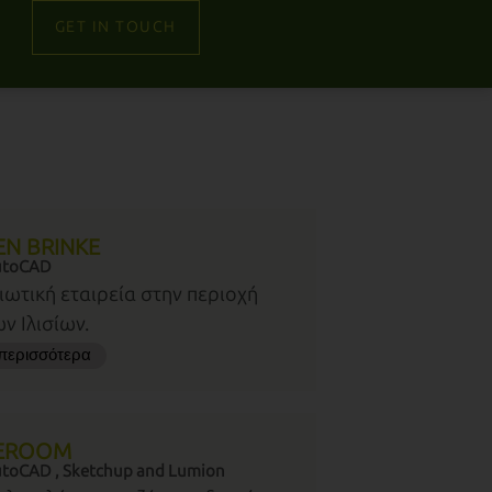
GET IN TOUCH
EN BRINKE
utoCAD
ιωτική εταιρεία στην περιοχή
ν Ιλισίων.
περισσότερα
EROOM
toCAD , Sketchup and Lumion