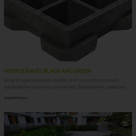
HYDROGRAVEL BLACK AND GREEN
Ecogrid, υδατοπερατό δάπεδο, από την premium σειρά,
σχεδιασμένο για τις πιο απαιτητικές βιομηχανικές εφαρμογές
και εφαρμογές υποδομών. Ιδανικό για χώρους στάθμευσης,
περισσότερα »
δρόμους, δρομάκια και περιοχές με την υψηλότερη
κυκλοφορία και ακραία φορτία.