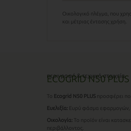
Οικολογικό πλέγμα, που χρη
και μέτριας έντασης χρήση.
περιγραφή & τεχνικά στοιχεία
ECOGRID N50 PLUS
Το
Ecogrid N50 PLUS
προσφέρει πολ
Ευελιξία:
Ευρύ φάσμα εφαρμογών, α
Οικολογία:
Το προϊόν είναι κατασκ
περιβάλλοντος.